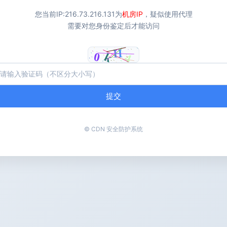
您当前IP:
216.73.216.131
为
机房IP
，疑似使用代理
需要对您身份鉴定后才能访问
提交
© CDN 安全防护系统